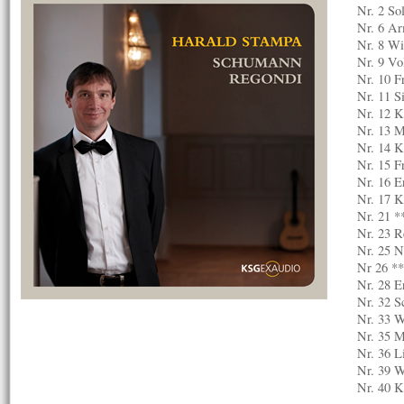
Nr. 2 So
Nr. 6 A
Nr. 8 Wi
Nr. 9 Vo
Nr. 10 F
Nr. 11 S
Nr. 12 K
Nr. 13 M
Nr. 14 K
Nr. 15 F
Nr. 16 E
Nr. 17 
Nr. 21 *
Nr. 23 R
Nr. 25 
Nr 26 *
Nr. 28 E
Nr. 32 
Nr. 33 W
Nr. 35 
Nr. 36 L
Nr. 39 W
Nr. 40 K