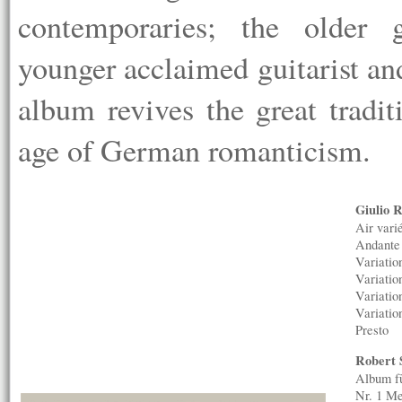
contemporaries; the older 
younger acclaimed guitarist an
album revives the great tradit
age of German romanticism.
Giulio 
Air vari
Andante
Variatio
Variatio
Variatio
Variatio
Presto
Robert 
Album fü
Nr. 1 Me