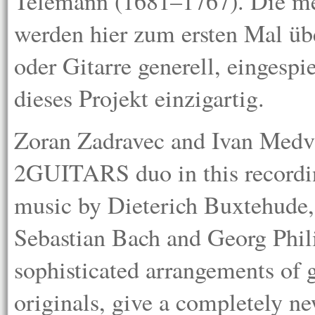
Telemann (1681–1767). Die m
werden hier zum ersten Mal üb
oder Gitarre generell, eingesp
dieses Projekt einzigartig.
Zoran Zadravec and Ivan Medvi
2GUITARS duo in this record
music by Dieterich Buxtehude,
Sebastian Bach and Georg Phi
sophisticated arrangements of g
originals, give a completely n