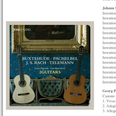
Johann 
Inventi
Inventi
Inventi
Inventi
Inventio
Inventi
Inventi
Inventi
Inventi
Inventi
Inventi
Inventi
Inventi
Inventio
Inventi
Georg P
Canonic 
1. Viva
2. Adag
3. Alle