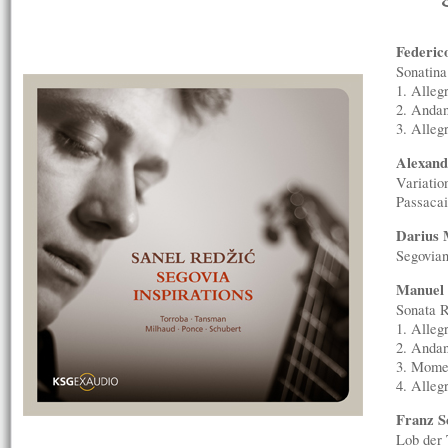
Federic
Sonatina
1. Allegr
2. Andan
3. Alleg
Alexan
Variatio
Passacai
Darius 
Segovia
Manuel 
Sonata 
1. Alleg
2. Andan
3. Mome
4. Alleg
Franz S
Lob der 