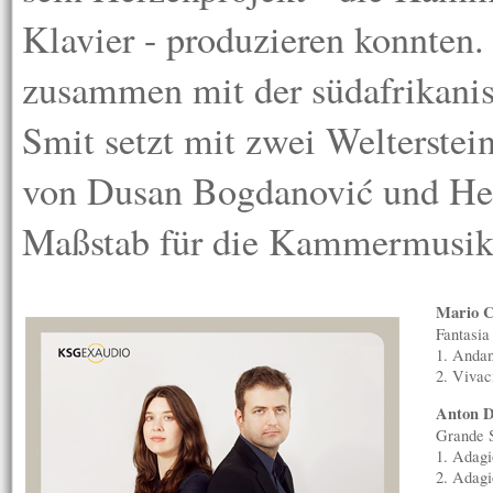
Klavier - produzieren konnten.
zusammen mit der südafrikanis
Smit setzt mit zwei Welterste
von Dusan Bogdanovi
ć
und He
Maßstab für die Kammermusik 
Mario C
Fantasia
1. Andan
2. Vivac
Anton D
Grande S
1. Adagi
2. Adagi