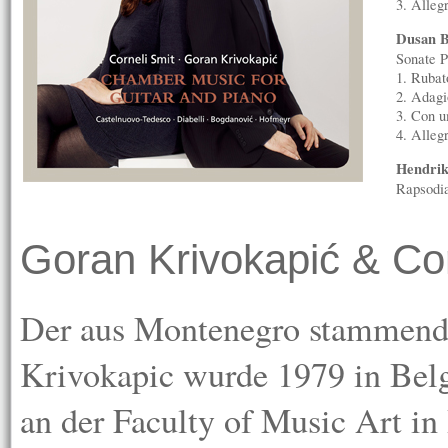
3. Allegr
Dusan B
Sonate P
1. Rubato
2. Adagi
3. Con 
4. Allegr
Hendri
Rapsodia
Goran Krivokapić & Cor
Der aus Montenegro stammende
Krivokapic wurde 1979 in Belg
an der Faculty of Music Art in